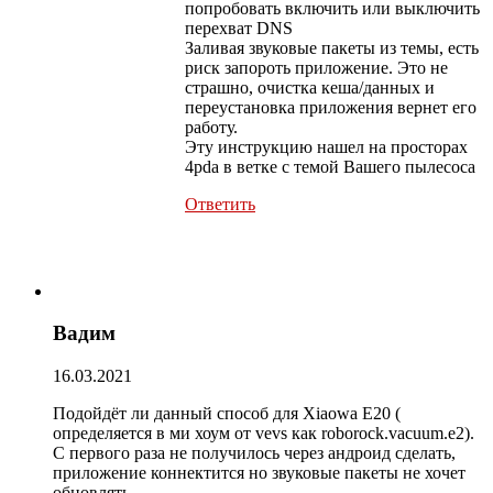
попробовать включить или выключить
перехват DNS
Заливая звуковые пакеты из темы, есть
риск запороть приложение. Это не
страшно, очистка кеша/данных и
переустановка приложения вернет его
работу.
Эту инструкцию нашел на просторах
4pda в ветке с темой Вашего пылесоса
Ответить
Вадим
16.03.2021
Подойдёт ли данный способ для Xiaowa E20 (
определяется в ми хоум от vevs как roborock.vacuum.e2).
С первого раза не получилось через андроид сделать,
приложение коннектится но звуковые пакеты не хочет
обновлять.