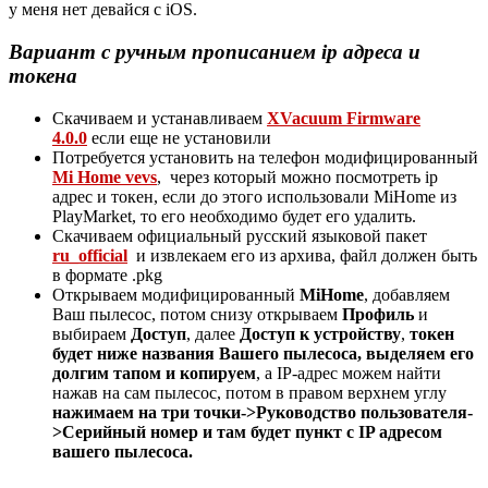
у меня нет девайся с iOS.
Вариант с ручным прописанием ip адреса и
токена
Скачиваем и устанавливаем
XVacuum Firmware
4.0.0
если еще не установили
Потребуется установить на телефон модифицированный
Mi Home vevs
, через который можно посмотреть ip
адрес и токен, если до этого использовали MiHome из
PlayMarket, то его необходимо будет его удалить.
Скачиваем официальный русский языковой пакет
ru_official
и извлекаем его из архива, файл должен быть
в формате .pkg
Открываем модифицированный
MiHome
, добавляем
Ваш пылесос, потом снизу открываем
Профиль
и
выбираем
Доступ
, далее
Доступ к устройству
,
токен
будет ниже названия Вашего пылесоса, выделяем его
долгим тапом и копируем
, а IP-адрес можем найти
нажав на сам пылесос, потом в правом верхнем углу
нажимаем на три точки->Руководство пользователя-
>Серийный номер и там будет пункт с IP адресом
вашего пылесоса.