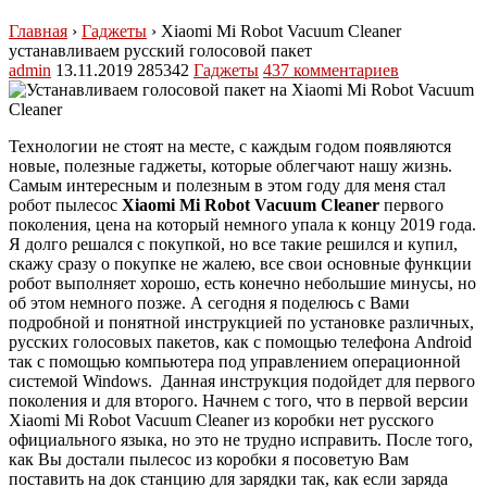
Главная
›
Гаджеты
›
Xiaomi Mi Robot Vacuum Cleaner
устанавливаем русский голосовой пакет
admin
13.11.2019
285342
Гаджеты
437 комментариев
Технологии не стоят на месте, с каждым годом появляются
новые, полезные гаджеты, которые облегчают нашу жизнь.
Самым интересным и полезным в этом году для меня стал
робот пылесос
Xiaomi Mi Robot Vacuum Cleaner
первого
поколения, цена на который немного упала к концу 2019 года.
Я долго решался с покупкой, но все такие решился и купил,
скажу сразу о покупке не жалею, все свои основные функции
робот выполняет хорошо, есть конечно небольшие минусы, но
об этом немного позже. А сегодня я поделюсь с Вами
подробной и понятной инструкцией по установке различных,
русских голосовых пакетов, как с помощью телефона Android
так с помощью компьютера под управлением операционной
системой Windows. Данная инструкция подойдет для первого
поколения и для второго. Начнем с того, что в первой версии
Xiaomi Mi Robot Vacuum Cleaner из коробки нет русского
официального языка, но это не трудно исправить. После того,
как Вы достали пылесос из коробки я посоветую Вам
поставить на док станцию для зарядки так, как если заряда