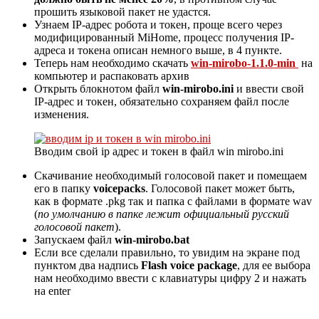
прошить языковой пакет не удастся.
Узнаем IP-адрес робота и токен, проще всего через
модифицированный MiHome, процесс получения IP-
адреса и токена описан немного выше, в 4 пункте.
Теперь нам необходимо скачать
win-mirobo-1.1.0-min
на
компьютер и распаковать архив
Открыть блокнотом файл
win-mirobo.ini
и ввести свой
IP-адрес и токен, обязательно сохраняем файл после
изменения.
Вводим свой ip адрес и токен в файл win mirobo.ini
Скачивание необходимый голосовой пакет и помещаем
его в папку
voicepacks
. Голосовой пакет может быть,
как в формате .pkg так и папка с файлами в формате wav
(
по умолчанию в папке лежит официальный русский
голосовой пакет
).
Запускаем файл
win-mirobo.bat
Если все сделали правильно, то увидим на экране под
пунктом два надпись
Flash voice package
, для ее выбора
нам необходимо ввести с клавиатуры цифру 2 и нажать
на enter