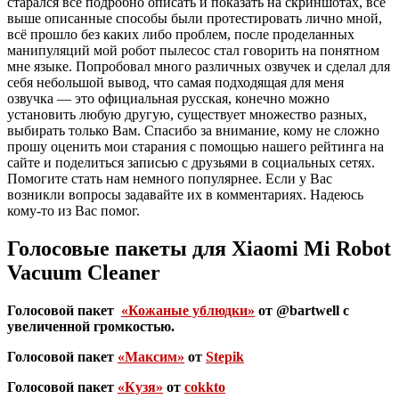
старался все подробно описать и показать на скриншотах, все
выше описанные способы были протестировать лично мной,
всё прошло без каких либо проблем, после проделанных
манипуляций мой робот пылесос стал говорить на понятном
мне языке. Попробовал много различных озвучек и сделал для
себя небольшой вывод, что самая подходящая для меня
озвучка — это официальная русская, конечно можно
установить любую другую, существует множество разных,
выбирать только Вам. Спасибо за внимание, кому не сложно
прошу оценить мои старания с помощью нашего рейтинга на
сайте и поделиться записью с друзьями в социальных сетях.
Помогите стать нам немного популярнее. Если у Вас
возникли вопросы задавайте их в комментариях. Надеюсь
кому-то из Вас помог.
Голосовые пакеты для
Xiaomi Mi Robot
Vacuum Cleaner
Голосовой пакет
«Кожаные ублюдки»
от @bartwell с
увеличенной громкостью.
Голосовой пакет
«Максим»
от
Stepik
Голосовой пакет
«Кузя»
от
cokkto