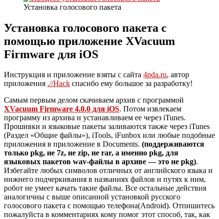
Установка голосового пакета
Установка голосового пакета с
помощью приложение XVacuum
Firmware для iOS
Инструкция и приложение взяты с сайта
4pda.ru
, автор
приложения
.//Hack
спасибо ему большое за разработку!
Самым первым делом скачиваем архив с программой
XVacuum Firmware 4.0.0 для iOS
. Потом извлекаем
программу из архива и устанавливаем ее через iTunes.
Прошивки и языковые пакеты заливаются также через iTunes
(Раздел «Общие файлы»), iTools, iFunbox или любые подобные
приложения в приложение в Documents.
(поддерживаются
только pkg, не 7z, не zip, не rar, а именно pkg, для
языковых пакетов wav-файлы в архиве — это не pkg)
.
Избегайте любых символов отличных от английского языка и
нижнего подчеркивания в названиях файлов и путях к ним,
робот не умеет качать такие файлы. Все остальные действия
аналогичны с выше описанной установкой русского
голосового пакета с помощью телефона(Android). Отпишитесь
пожалуйста в комментариях кому помог этот способ, так, как