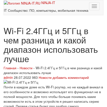
NINJA-IT
Toggle
IT Сообщество: ПО, компьютеры, мобильная техника
navigati
Wi-Fi 2.4ГГц и 5ГГц в
чем разница и какой
диапазон использовать
лучше
Главная
›
Новости
›
Wi-Fi 2.4ГГц и 5ГГц в чем разница и какой
диапазон использовать лучше
admin
28.07.2022
983
Новости
добавить комментарий
Почти в каждом доме есть Wi-Fi роутер, но не каждый вникал в
его особенности и возможно использует его функционал не в
полной мощности. Для того чтобы больше понимать какие
возможности есть в этом устройств я решил написать серию
статей. Первая статья будет про разбор самого