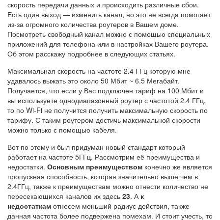
скорость передачи данных и происходить различные сбои.
Есть один выход — изменить канал, но это не всегда помогает
из-за огромного количества роутеров в Вашем доме.
Посмотреть свободный канал можно с помощью специальных
приложений для телефона или в настройках Вашего роутера.
Об этом расскажу подробнее в следующих статьях.
Максимальная скорость на частоте 2.4 ГГц которую мне
удавалось выжать это около 50 Мбит ~ 6.5 Мегабайт.
Получается, что если у Вас подключен тариф на 100 Мбит и
вы используете однодиапазонный роутер с частотой 2.4 ГГц,
то по Wi-Fi не получится получить максимальную скорость по
тарифу. С таким роутером достичь максимальной скорости
можно только с помощью кабеля.
Вот по этому и был придуман новый стандарт который
работает на частоте 5ГГц. Рассмотрим её преимущества и
недостатки.
Основным преимуществом
конечно же является
пропускная способность, которая значительно выше чем в
2.4ГГц, также к преимуществам можно отнести количество не
пересекающихся каналов их здесь
23
. А
к
недостаткам
отнесем меньший радиус действия, также
данная частота более подвержена помехам. И стоит учесть, то