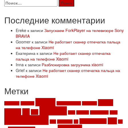
Найти:
Последние комментарии
Ereke
к записи
Запускаем ForkPlayer на телевизоре Sony
BRAVIA
Goomer
к записи
Не работает сканер отпечатка пальца
на телефоне Xiaomi
Екатерина
к записи
Не работает сканер отпечатка
пальца на телефоне Xiaomi
Inna
к записи
Разблокировка загрузчика xiaomi
Grief
к записи
Не работает сканер отпечатка пальца на
телефоне Xiaomi
Метки
Android
Google
ace stream
Aliexpress
computeruniverse
ForkPlayer
LibreElec
Chrome
iptv
kodi
Linux
MacBook
Mifa A10 Plus
Office
Raspberry pi 3
twrp
Sublime Text 3
SEO
sjcam 4000
ssh
Wi-