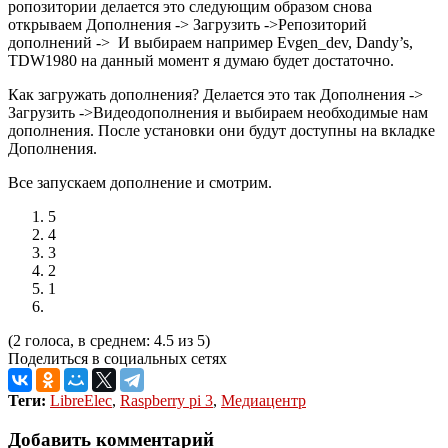
ропозитории делается это следующим образом снова
открываем Дополнения -> Загрузить ->Репозиторий
дополнений -> И выбираем например Evgen_dev, Dandy’s,
TDW1980 на данный момент я думаю будет достаточно.
Как загружать дополнения? Делается это так Дополнения ->
Загрузить ->Видеодополнения и выбираем необходимые нам
дополнения. После установки они будут доступны на вкладке
Дополнения.
Все запускаем дополнение и смотрим.
5
4
3
2
1
(2 голоса, в среднем: 4.5 из 5)
Поделиться в социальных сетях
Теги:
LibreElec
,
Raspberry pi 3
,
Медиацентр
Добавить комментарий