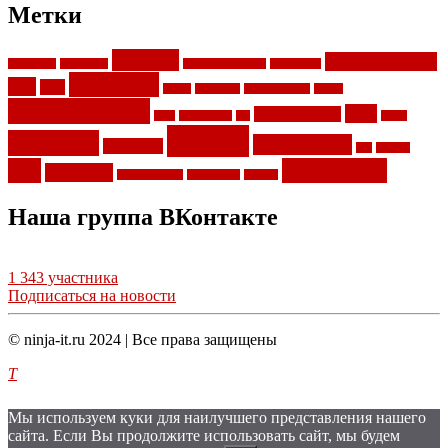
Метки
Android
Google Chrome
ace stream
Aliexpress
computeruniverse
ForkPlayer
LibreElec
iptv
kodi
Linux
MacBook
Mifa A10 Plus
Office
Raspberry pi 3
twrp
Sublime Text 3
SEO
sjcam 4000
ssh
Wi-Fi
xiaomi
Windows
Медиацентр
WordPress
ПО
Роутер
веб
сисадмину
драйвера
запись экрана
клавиатура
кэшбек
Наша группа ВКонтакте
1 343 участника
Подписаться на новости
© ninja-it.ru 2024 | Все права защищены
T
Мы используем куки для наилучшего представления нашего
сайта. Если Вы продолжите использовать сайт, мы будем