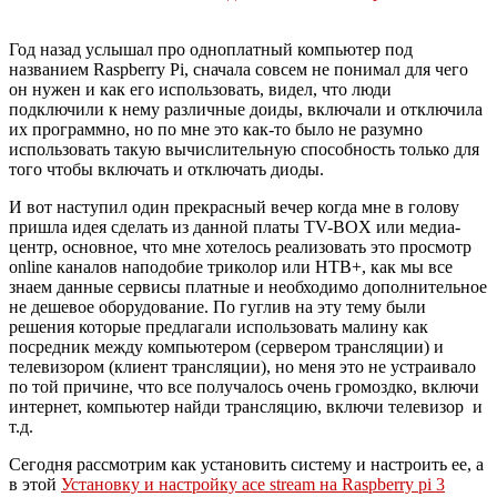
Год назад услышал про одноплатный компьютер под
названием Raspberry Pi, сначала совсем не понимал для чего
он нужен и как его использовать, видел, что люди
подключили к нему различные доиды, включали и отключила
их программно, но по мне это как-то было не разумно
использовать такую вычислительную способность только для
того чтобы включать и отключать диоды.
И вот наступил один прекрасный вечер когда мне в голову
пришла идея сделать из данной платы TV-BOX или медиа-
центр, основное, что мне хотелось реализовать это просмотр
online каналов наподобие триколор или НТВ+, как мы все
знаем данные сервисы платные и необходимо дополнительное
не дешевое оборудование. По гуглив на эту тему были
решения которые предлагали использовать малину как
посредник между компьютером (сервером трансляции) и
телевизором (клиент трансляции), но меня это не устраивало
по той причине, что все получалось очень громоздко, включи
интернет, компьютер найди трансляцию, включи телевизор и
т.д.
Сегодня рассмотрим как установить систему и настроить ее, а
в этой
Установку и настройку ace stream на Raspberry pi 3