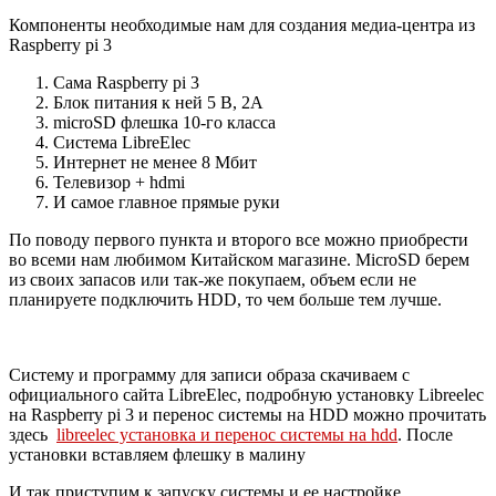
Компоненты необходимые нам для создания медиа-центра из
Raspberry pi 3
Сама Raspberry pi 3
Блок питания к ней 5 B, 2A
microSD флешка 10-го класса
Система LibreElec
Интернет не менее 8 Мбит
Телевизор + hdmi
И самое главное прямые руки
По поводу первого пункта и второго все можно приобрести
во всеми нам любимом Китайском магазине. MicroSD берем
из своих запасов или так-же покупаем, объем если не
планируете подключить HDD, то чем больше тем лучше.
Систему и программу для записи образа скачиваем с
официального сайта LibreElec, подробную установку Libreelec
на Raspberry pi 3 и перенос системы на HDD можно прочитать
здесь
libreelec установка и перенос системы на hdd
. После
установки вставляем флешку в малину
И так приступим к запуску системы и ее настройке.