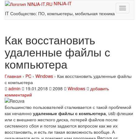
NINJA-IT
Toggle
IT Сообщество: ПО, компьютеры, мобильная техника
navigati
Как восстановить
удаленные файлы с
компьютера
Главная
›
PC
›
Windows
›
Как восстановить удаленные файлы
с компьютера
admin
19.01.2018
2098
Windows
добавить
комментарий
Большинство пользователей сталкивается с такой проблемой
как нечаянно
удаленные файлы с компьютера
, usb флешки
или с внешнего жесткого диска, потерей файлов после
системного сбоя и потом задаются вопросом как же их
восстановить, и есть ли такая возможность вообще. А
оказывается есть и поможет нам программа Recuva от