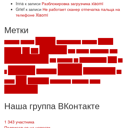
Inna
к записи
Разблокировка загрузчика xiaomi
Grief
к записи
Не работает сканер отпечатка пальца на
телефоне Xiaomi
Метки
Android
Google
ace stream
Aliexpress
computeruniverse
ForkPlayer
LibreElec
Chrome
iptv
kodi
Linux
MacBook
Mifa A10 Plus
Office
Raspberry pi 3
twrp
Sublime Text 3
SEO
sjcam 4000
ssh
Wi-
xiaomi
Windows
Медиацентр
WordPress
Fi
ПО
веб
драйвера
Роутер
запись экрана
клавиатура
кэшбек
сисадмину
Наша группа ВКонтакте
1 343 участника
Подписаться на новости